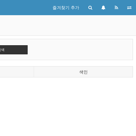
즐겨찾기 추가
검색
색인