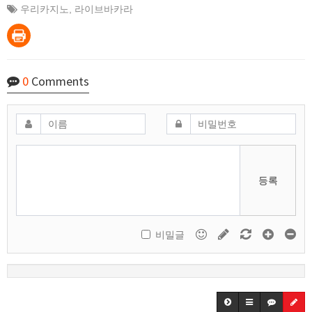
우리카지노
,
라이브바카라
0
Comments
등록
비밀글