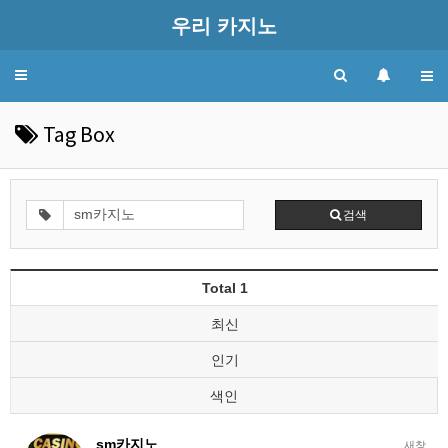
우리 카지노
Toggle
navigation
Tag Box
검색
Total 1
최신
인기
색인
sm카지노
새창